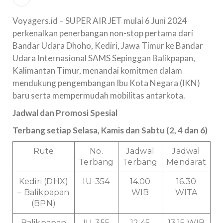
Voyagers.id – SUPER AIR JET mulai 6 Juni 2024
perkenalkan penerbangan non-stop pertama dari
Bandar Udara Dhoho, Kediri, Jawa Timur ke Bandar
Udara Internasional SAMS Sepinggan Balikpapan,
Kalimantan Timur, menandai komitmen dalam
mendukung pengembangan Ibu Kota Negara (IKN)
baru serta mempermudah mobilitas antarkota.
Jadwal dan Promosi Spesial
Terbang setiap Selasa, Kamis dan Sabtu (2, 4 dan 6)
Rute
No.
Jadwal
Jadwal
Terbang
Terbang
Mendarat
Kediri (DHX)
IU-354
14.00
16.30
– Balikpapan
WIB
WITA
(BPN)
Balikpapan
IU-355
12.45
13.15 WIB