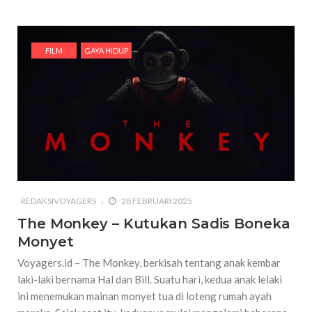
FILM
GAYA HIDUP
REDAKSIVOYAGERS
28 FEBRUARI 2025
The Monkey – Kutukan Sadis Boneka
Monyet
Voyagers.id – The Monkey, berkisah tentang anak kembar
laki-laki bernama Hal dan Bill. Suatu hari, kedua anak lelaki
ini menemukan mainan monyet tua di loteng rumah ayah