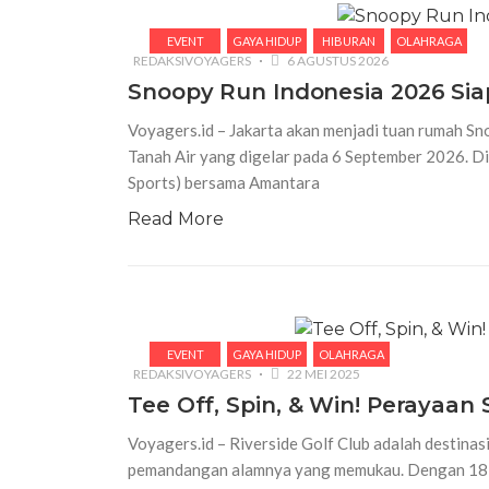
EVENT
GAYA HIDUP
HIBURAN
OLAHRAGA
REDAKSIVOYAGERS
6 AGUSTUS 2026
Snoopy Run Indonesia 2026 Si
Voyagers.id – Jakarta akan menjadi tuan rumah Sn
Tanah Air yang digelar pada 6 September 2026. D
Sports) bersama Amantara
Read More
EVENT
GAYA HIDUP
OLAHRAGA
REDAKSIVOYAGERS
22 MEI 2025
Tee Off, Spin, & Win! Perayaan 
Voyagers.id – Riverside Golf Club adalah destinas
pemandangan alamnya yang memukau. Dengan 18-ho