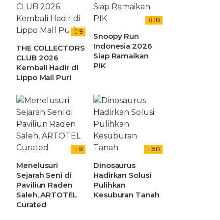
10
9
Snoopy Run
Indonesia 2026
THE COLLECTORS
Siap Ramaikan
CLUB 2026
PIK
Kembali Hadir di
Lippo Mall Puri
8
50
Menelusuri
Dinosaurus
Sejarah Seni di
Hadirkan Solusi
Paviliun Raden
Pulihkan
Saleh, ARTOTEL
Kesuburan Tanah
Curated