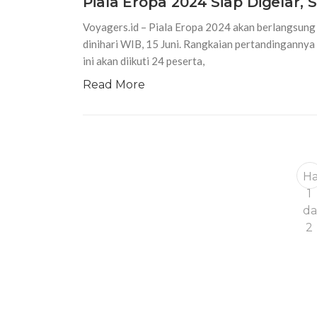
Piala Eropa 2024 Siap Digelar,
Voyagers.id – Piala Eropa 2024 akan berlangsung d
dinihari WIB, 15 Juni. Rangkaian pertandinganny
ini akan diikuti 24 peserta,
Read More
H
1
da
2