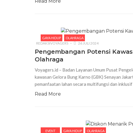
Read More
GAYA HIDUP
OLAHRAGA
REDAKSIVOYAGERS
26 JULI 2024
Pengembangan Potensi Kawasa
Olahraga
Voyagers.id – Badan Layanan Umum Pusat Pengel
kawasan Gelora Bung Karno (GBK) Senayan Jakart
pemanfaatan lahan secara multifungsi dan inklusif
Read More
EVENT
GAYA HIDUP
OLAHRAGA