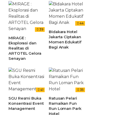
44
39
Bidakara Hotel
Jakarta Ciptakan
MIRAGE :
Momen Edukatif
Eksplorasi dan
Bagi Anak
Realitas di
ARTOTEL Gelora
Senayan
41
35
SGU Resmi Buka
Ratusan Pelari
Konsentrasi Event
Ramaikan Fun
Management
Run Loman Park
Hotel