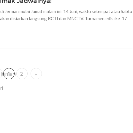
 Simak Jadwalnya!
i Jerman mulai Jumat malam ini, 14 Juni, waktu setempat atau Sabtu
a akan disiarkan langsung RCTI dan MNCTV. Turnamen edisi ke-17
alaman
1
2
»
ri