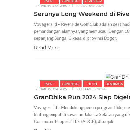
EVENT
GAYA HIDUP
OLAHRAGA
REDAKSIVOYAGERS
22 JANUARI 2025
Serunya Long Weekend di River
Voyagers.id – Riverside Golf Club adalah destinas
pemandangan alamnya yang memukau. Dengan 18-ho
sepanjang Sungai Cikeas, di provinsi Bogor,
Read More
EVENT
GAYA HIDUP
HOTEL
OLAHRAGA
REDAKSIVOYAGERS
9 DESEMBER 2024
GranDhika Run 2024 Siap Digel
Voyagers.id – Mendukung penuh program hidup seh
bintang empat di kawasan Jakarta Selatan yang di
Commuter Properti Tbk. (ADCP), ditunjuk