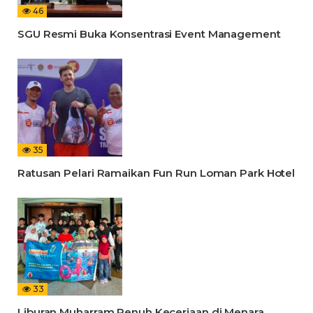
46
SGU Resmi Buka Konsentrasi Event Management
35
Ratusan Pelari Ramaikan Fun Run Loman Park Hotel
33
Liburan Muharram Penuh Keceriaan di Menara