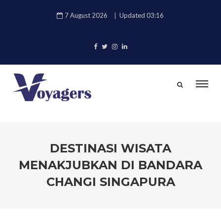
7 August 2026
Updated 03:16
DESTINASI WISATA
MENAKJUBKAN DI BANDARA
CHANGI SINGAPURA