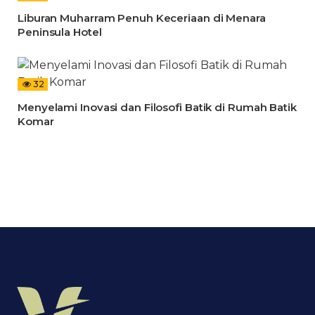
Liburan Muharram Penuh Keceriaan di Menara
Peninsula Hotel
32
Menyelami Inovasi dan Filosofi Batik di Rumah Batik
Komar