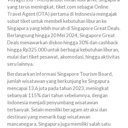
yang terus meningkat, tiket.com sebagai Online
Travel Agent (OTA) pertama di Indonesia mengajak
sobat tiket untuk membeli kebutuhan liburan ke
Singapura yang lebih murah di Singapore Great Deals.
Berlangsung hingga 20 Mei 2024, Singapore Great
Deals menawarkan diskon hingga 30% dan cashback
hingga Rp325.000 untuk berbagai kebutuhan liburan,
mulai dari tiket pesawat, akomodasi, hingga aktivitas
seru lainnya.
Berdasarkan informasi Singapore Tourism Board,
jumlah wisatawan yang berkunjung ke Singapura
mencapai 13,6 juta pada tahun 2023, meningkat
sebanyak 115% dari tahun sebelumnya, dengan
Indonesia menjadi penyumbang wisatawan
terbanyak. Selain memiliki beragam atraksi dan
destinasi yang menarik bagi wisatawan
mancanegara, Singapura juga memiliki salah satu