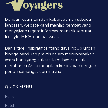
Dengan keunikan dan keberagaman sebagai
landasan, website kami menjadi tempat yang
menyajikan ragam informasi menarik seputar
lifestyle, MICE, dan pariwisata.
Dari artikel inspiratif tentang gaya hidup urban
hingga panduan praktis dalam merencanakan
acara bisnis yang sukses, kami hadir untuk
membantu Anda menjalani kehidupan dengan
penuh semangat dan makna.
QUICK MENU
Home
Hotel