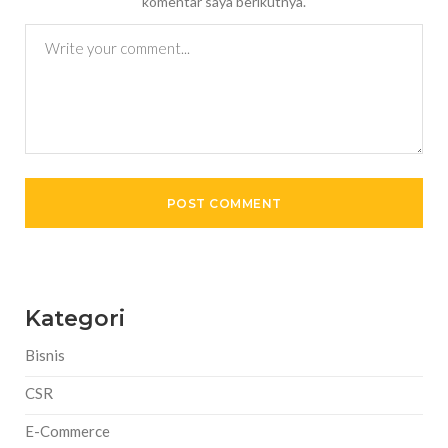
komentar saya berikutnya.
Kategori
Bisnis
CSR
E-Commerce