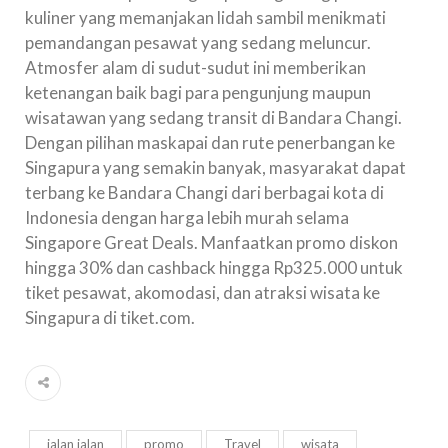
kuliner yang memanjakan lidah sambil menikmati
pemandangan pesawat yang sedang meluncur.
Atmosfer alam di sudut-sudut ini memberikan
ketenangan baik bagi para pengunjung maupun
wisatawan yang sedang transit di Bandara Changi.
Dengan pilihan maskapai dan rute penerbangan ke
Singapura yang semakin banyak, masyarakat dapat
terbang ke Bandara Changi dari berbagai kota di
Indonesia dengan harga lebih murah selama
Singapore Great Deals. Manfaatkan promo diskon
hingga 30% dan cashback hingga Rp325.000 untuk
tiket pesawat, akomodasi, dan atraksi wisata ke
Singapura di tiket.com.
jalan jalan
promo
Travel
wisata