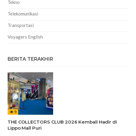
Tekno
Telekomunikasi
Transportasi
Voyagers English
BERITA TERAKHIR
9
THE COLLECTORS CLUB 2026 Kembali Hadir di
Lippo Mall Puri