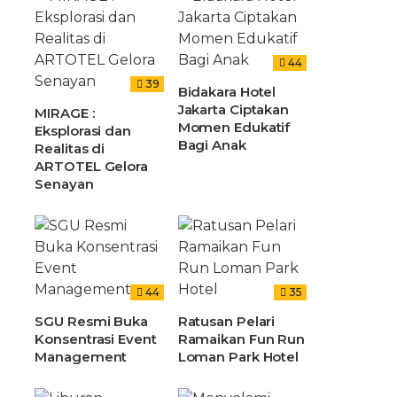
44
39
Bidakara Hotel
Jakarta Ciptakan
MIRAGE :
Momen Edukatif
Eksplorasi dan
Bagi Anak
Realitas di
ARTOTEL Gelora
Senayan
44
35
SGU Resmi Buka
Ratusan Pelari
Konsentrasi Event
Ramaikan Fun Run
Management
Loman Park Hotel