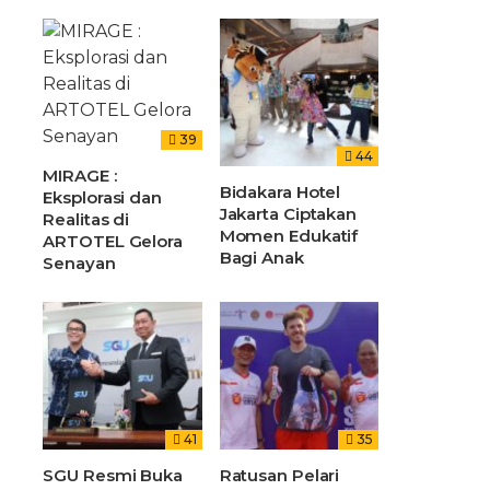
39
44
MIRAGE :
Bidakara Hotel
Eksplorasi dan
Jakarta Ciptakan
Realitas di
Momen Edukatif
ARTOTEL Gelora
Bagi Anak
Senayan
41
35
SGU Resmi Buka
Ratusan Pelari