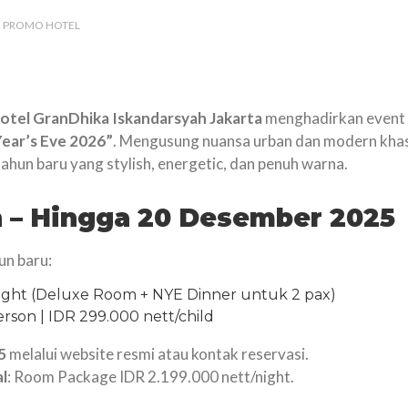
PROMO HOTEL
otel GranDhika Iskandarsyah Jakarta
menghadirkan event
Year’s Eve 2026”
. Mengusung nuansa urban dan modern kha
hun baru yang stylish, energetic, dan penuh warna.
n – Hingga 20 Desember 2025
un baru:
night (Deluxe Room + NYE Dinner untuk 2 pax)
erson | IDR 299.000 nett/child
5
melalui website resmi atau kontak reservasi.
l
: Room Package IDR 2.199.000 nett/night.