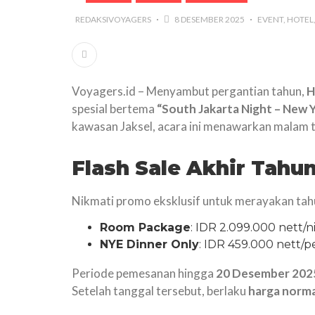
REDAKSIVOYAGERS
8 DESEMBER 2025
EVENT
HOTEL
Voyagers.id – Menyambut pergantian tahun,
H
spesial bertema
“South Jakarta Night – New 
kawasan Jaksel, acara ini menawarkan malam ta
Flash Sale Akhir Tahu
Nikmati promo eksklusif untuk merayakan tah
Room Package
: IDR 2.099.000 nett/
NYE Dinner Only
: IDR 459.000 nett/p
Periode pemesanan hingga
20 Desember 202
Setelah tanggal tersebut, berlaku
harga norma