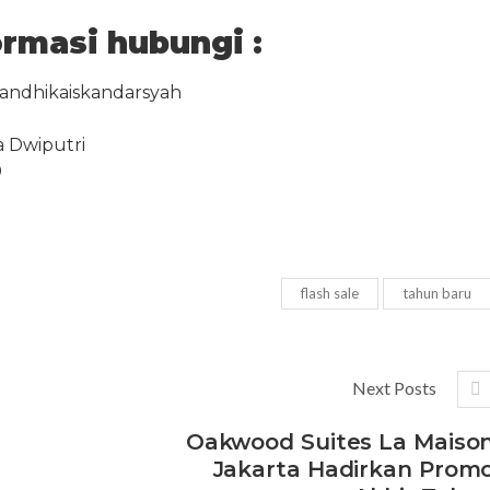
ormasi
hubungi :
andhikaiskandarsyah
a Dwiputri
0
flash sale
tahun baru
Next Posts
Oakwood Suites La Maiso
Jakarta Hadirkan Prom