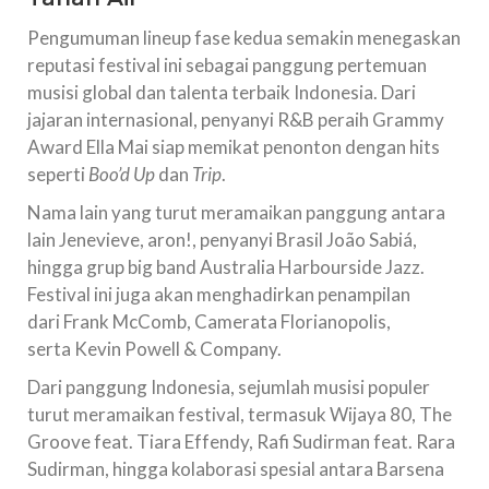
Pengumuman lineup fase kedua semakin menegaskan
reputasi festival ini sebagai panggung pertemuan
musisi global dan talenta terbaik Indonesia. Dari
jajaran internasional, penyanyi R&B peraih Grammy
Award Ella Mai siap memikat penonton dengan hits
seperti
Boo’d Up
dan
Trip
.
Nama lain yang turut meramaikan panggung antara
lain Jenevieve, aron!, penyanyi Brasil João Sabiá,
hingga grup big band Australia Harbourside Jazz.
Festival ini juga akan menghadirkan penampilan
dari Frank McComb, Camerata Florianopolis,
serta Kevin Powell & Company.
Dari panggung Indonesia, sejumlah musisi populer
turut meramaikan festival, termasuk Wijaya 80, The
Groove feat. Tiara Effendy, Rafi Sudirman feat. Rara
Sudirman, hingga kolaborasi spesial antara Barsena