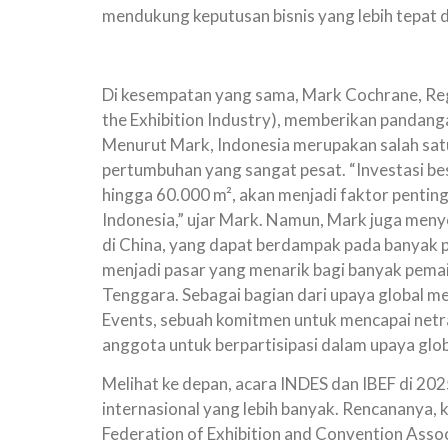
mendukung keputusan bisnis yang lebih tepat
Di kesempatan yang sama, Mark Cochrane, Regio
the Exhibition Industry), memberikan pandang
Menurut Mark, Indonesia merupakan salah satu
pertumbuhan yang sangat pesat. “Investasi bes
hingga 60.000 m², akan menjadi faktor penti
Indonesia,” ujar Mark. Namun, Mark juga men
di China, yang dapat berdampak pada banyak p
menjadi pasar yang menarik bagi banyak pemai
Tenggara. Sebagai bagian dari upaya global m
Events, sebuah komitmen untuk mencapai netr
anggota untuk berpartisipasi dalam upaya global
Melihat ke depan, acara INDES dan IBEF di 202
internasional yang lebih banyak. Rencananya,
Federation of Exhibition and Convention Ass