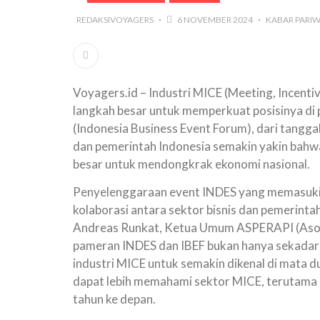
REDAKSIVOYAGERS
6 NOVEMBER 2024
KABAR PARIW
Voyagers.id – Industri MICE (Meeting, Incent
langkah besar untuk memperkuat posisinya di
(Indonesia Business Event Forum), dari tangga
dan pemerintah Indonesia semakin yakin bahwa
besar untuk mendongkrak ekonomi nasional.
Penyelenggaraan event INDES yang memasuki t
kolaborasi antara sektor bisnis dan pemerin
Andreas Runkat, Ketua Umum ASPERAPI (Asos
pameran INDES dan IBEF bukan hanya sekadar 
industri MICE untuk semakin dikenal di mata 
dapat lebih memahami sektor MICE, terutama 
tahun ke depan.