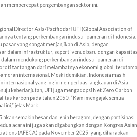
 dan mempercepat pengembangan sektor ini.
nal Director Asia/Pacific dari UFI (Global Association of
annya tentang perkembangan industri pameran di Indonesia.
 pasar yang sangat menjanjikan di Asia, dengan
ar dalam infrastruktur, seperti venue baru dengan kapasita
ng dalam mendukung perkembangan industri pameran di
yoroti tantangan dari melambatnya ekonomi global, terutam
ameran internasional. Meski demikian, Indonesia masih
n internasional yang ingin memperluas jangkauan di Asia
enuju keberlanjutan, UFI juga mengadopsi Net Zero Carbon
alitas karbon pada tahun 2050. “Kami mengajak semua
 ini,” jelas Mark.
5 akan semakin besar dan lebih beragam, dengan partisipasi
 kedua acara ini juga akan digabungkan dengan Kongres Asian
ociations (AFECA) pada November 2025, yang diharapkan