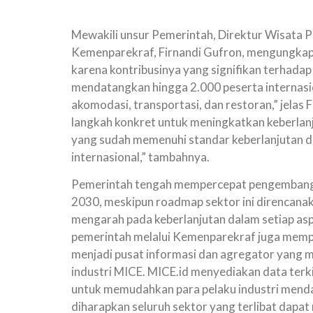
Mewakili unsur Pemerintah, Direktur Wisata P
Kemenparekraf, Firnandi Gufron, mengungka
karena kontribusinya yang signifikan terhadap 
mendatangkan hingga 2.000 peserta internasi
akomodasi, transportasi, dan restoran,” jelas
langkah konkret untuk meningkatkan keberla
yang sudah memenuhi standar keberlanjutan 
internasional,” tambahnya.
Pemerintah tengah mempercepat pengembanga
2030, meskipun roadmap sektor ini direncanaka
mengarah pada keberlanjutan dalam setiap a
pemerintah melalui Kemenparekraf juga mempe
menjadi pusat informasi dan agregator yang
industri MICE. MICE.id menyediakan data terkin
untuk memudahkan para pelaku industri menda
diharapkan seluruh sektor yang terlibat dapat 