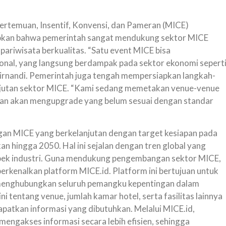
ertemuan, Insentif, Konvensi, dan Pameran (MICE)
pkan bahwa pemerintah sangat mendukung sektor MICE
pariwisata berkualitas. “Satu event MICE bisa
onal, yang langsung berdampak pada sektor ekonomi sepert
 Firnandi. Pemerintah juga tengah mempersiapkan langkah-
njutan sektor MICE. “Kami sedang memetakan venue-venue
dan akan mengupgrade yang belum sesuai dengan standar
n MICE yang berkelanjutan dengan target kesiapan pada
n hingga 2050. Hal ini sejalan dengan tren global yang
spek industri. Guna mendukung pengembangan sektor MICE,
rkenalkan platform MICE.id. Platform ini bertujuan untuk
 menghubungkan seluruh pemangku kepentingan dalam
i tentang venue, jumlah kamar hotel, serta fasilitas lainnya
patkan informasi yang dibutuhkan. Melalui MICE.id,
mengakses informasi secara lebih efisien, sehingga