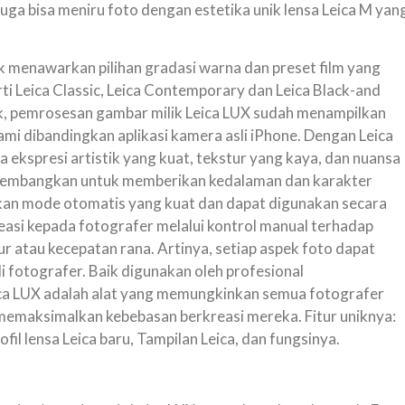
 juga bisa meniru foto dengan estetika unik lensa Leica M yan
 menawarkan pilihan gradasi warna dan preset film yang
rti Leica Classic, Leica Contemporary dan Leica Black-and
k, pemrosesan gambar milik Leica LUX sudah menampilkan
ami dibandingkan aplikasi kamera asli iPhone. Dengan Leica
 ekspresi artistik yang kuat, tekstur yang kaya, dan nuansa
dikembangkan untuk memberikan kedalaman dan karakter
kan mode otomatis yang kuat dan dapat digunakan secara
easi kepada fotografer melalui kontrol manual terhadap
 atau kecepatan rana. Artinya, setiap aspek foto dapat
 fotografer. Baik digunakan oleh profesional
ica LUX adalah alat yang memungkinkan semua fotografer
memaksimalkan kebebasan berkreasi mereka. Fitur uniknya:
ofil lensa Leica baru, Tampilan Leica, dan fungsinya.