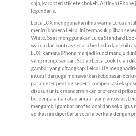
saja, karakteristik efek bokeh. Artinya iPhone
legendaris.
Leica LUX menggunakan ilmu warna Leica untuk
meniru kamera Leica. Ini termasuk pilihan sepe
White. Saat menggunakan Leica Standard Loo
warna dan kontras secara berbeda dan lebih al
LUX, kamera iPhone menjadi kunci menuju dunia
yang mengesankan. Setiap Leica Look telah 
gambar yang ditangkap. Leica LUX menghadir
intuitif dan juga menawarkan kebebasan berkr
parameter penting seperti kompensasi eksposur
disusun untuk mencerminkan preferensi pribadi
berpengalaman atau amatir yang antusias, Le
mengambil gambar profesional dan sekaligus 
aplikasi ini diperbarui secara berkala dengan pr