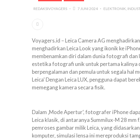
REDAKSIVOYAGERS
7 JUNI 2024
ELEKTRONIK
INDUST
Voyagers.id – Leica Camera AG menghadirkan a
menghadirkan Leica Look yang ikonik ke iPho
membenamkan diri dalam dunia fotografi dan l
estetika fotografi unik untuk pertama kalinya 
berpengalaman dan pemula untuk segala hal mul
Leica‘ Dengan Leica LUX, pengguna dapat bere
memegang kamera secara fisik.
Dalam ‚Mode Apertur‘, fotografer iPhone dapa
Leica klasik, di antaranya Summilux-M 28 mm
pemroses gambar milik Leica, yang didasarka
komputer, simulasi lensa ini mereproduksi tampi