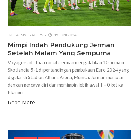
REDAKSIVOYAGERS
15 JUNI 2024
Mimpi Indah Pendukung Jerman
Setelah Malam Yang Sempurna
Voyagers.id -Tuan rumah Jerman mengalahkan 10 pemain
Skotlandia 5-1 di pertandingan pembukaan Euro 2024 yang
digelar di Stadion Allianz Arena, Munich. Jerman memulai
dengan percaya diri dan memimpin lebih awal 1 – 0 ketika
Florian
Read More