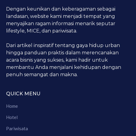
Dengan keunikan dan keberagaman sebagai
landasan, website kami menjadi tempat yang
menyajikan ragam informasi menarik seputar
lifestyle, MICE, dan pariwisata.
Dari artikel inspiratif tentang gaya hidup urban
hingga panduan praktis dalam merencanakan
acara bisnis yang sukses, kami hadir untuk
membantu Anda menjalani kehidupan dengan
penuh semangat dan makna.
QUICK MENU
Home
Hotel
Pariwisata