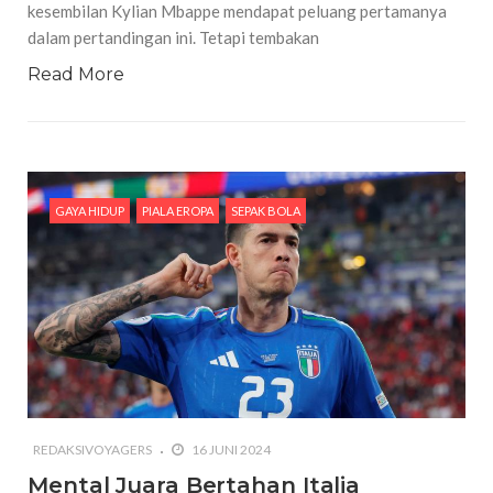
kesembilan Kylian Mbappe mendapat peluang pertamanya
dalam pertandingan ini. Tetapi tembakan
Read More
GAYA HIDUP
PIALA EROPA
SEPAK BOLA
REDAKSIVOYAGERS
16 JUNI 2024
Mental Juara Bertahan Italia