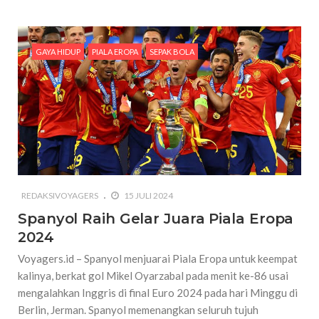
GAYA HIDUP
PIALA EROPA
SEPAK BOLA
REDAKSIVOYAGERS
15 JULI 2024
Spanyol Raih Gelar Juara Piala Eropa
2024
Voyagers.id – Spanyol menjuarai Piala Eropa untuk keempat
kalinya, berkat gol Mikel Oyarzabal pada menit ke-86 usai
mengalahkan Inggris di final Euro 2024 pada hari Minggu di
Berlin, Jerman. Spanyol memenangkan seluruh tujuh