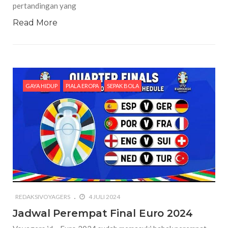
pertandingan yang
Read More
GAYA HIDUP
PIALA EROPA
SEPAK BOLA
REDAKSIVOYAGERS
4 JULI 2024
Jadwal Perempat Final Euro 2024