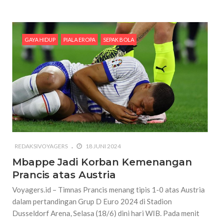
GAYA HIDUP
PIALA EROPA
SEPAK BOLA
REDAKSIVOYAGERS
18 JUNI 2024
Mbappe Jadi Korban Kemenangan
Prancis atas Austria
Voyagers.id – Timnas Prancis menang tipis 1-0 atas Austria
dalam pertandingan Grup D Euro 2024 di Stadion
Dusseldorf Arena, Selasa (18/6) dini hari WIB. Pada menit