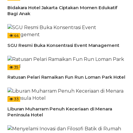
Bidakara Hotel Jakarta Ciptakan Momen Edukatif
Bagi Anak
44
SGU Resmi Buka Konsentrasi Event Management
35
Ratusan Pelari Ramaikan Fun Run Loman Park Hotel
33
Liburan Muharram Penuh Keceriaan di Menara
Peninsula Hotel