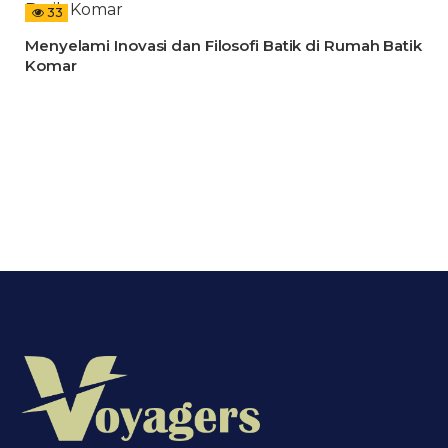
33
Menyelami Inovasi dan Filosofi Batik di Rumah Batik
Komar