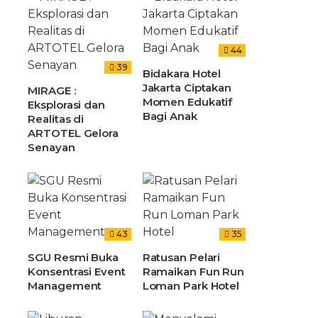
44
39
Bidakara Hotel
Jakarta Ciptakan
MIRAGE :
Momen Edukatif
Eksplorasi dan
Bagi Anak
Realitas di
ARTOTEL Gelora
Senayan
43
35
SGU Resmi Buka
Ratusan Pelari
Konsentrasi Event
Ramaikan Fun Run
Management
Loman Park Hotel