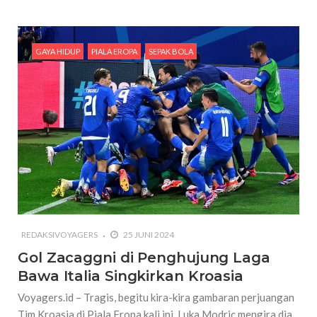
GAYA HIDUP
PIALA EROPA
SEPAK BOLA
REDAKSIVOYAGERS
25 JUNI 2024
Gol Zacaggni di Penghujung Laga
Bawa Italia Singkirkan Kroasia
Voyagers.id – Tragis, begitu kira-kira gambaran perjuangan
Tim Kroasia di Piala Eropa kali ini. Luka Modric mengira dia